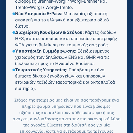
διαδρομές Brenner–Wörgl / Wörgl–Brenner και
Trento–Wörgl / Wörgl–Trento.
Νέα Υπηρεσία E-Pass:
Μία ενιαία, αξιόπιστη
συσκευή για το ελληνικό και εξωτερικό οδικό
δίκτυο.
Διαχείριση Καυσίμων & Στόλου:
Κάρτες διοδίων
HFS, κάρτες καυσίμων και υπηρεσίες επιστροφής
ΦΠΑ για τη βελτίωση της ταμειακής σας ροής.
Υποστήριξη Συμμόρφωσης:
Εξειδικευμένος
χειρισμός των δηλώσεων ENS και GMR για τις
διελεύσεις προς το Ηνωμένο Βασίλειο.
Τουριστικές Υπηρεσίες:
Πρόσβαση σε ένα
έμπιστο δίκτυο ξενοδοχείων και υπηρεσιών
εταιρικών ταξιδιών (αεροπορικά και ακτοπλοϊκά
εισιτήρια).
Στόχος της εταιρείας μας είναι να σας παρέχουμε ένα
πλήρες φάσμα υπηρεσιών που είναι βιώσιμες,
αξιόπιστες και καλύπτουν κάθε μεταφορική σας
ανάγκη, συνδυάζοντας πάντα την πιο οικονομική λύση
της αγοράς. Είμαστε στη διάθεσή σας για μία
επικοινωνία, ώστε να εξετάσουμε τις τρέχουσες