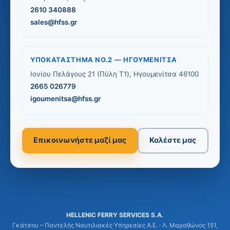
2610 340888
sales@hfss.gr
ΥΠΟΚΑΤΆΣΤΗΜΑ ΝΟ.2 — ΗΓΟΥΜΕΝΊΤΣΑ
Ιονίου Πελάγους 21 (Πύλη T1), Ηγουμενίτσα 46100
2665 026779
igoumenitsa@hfss.gr
Επικοινωνήστε μαζί μας
Καλέστε μας
HELLENIC FERRY SERVICES S.A.
Γκάτσου – Παντελής Ναυτιλιακές Υπηρεσίες Α.Ε. · Λ. Μαραθώνος 151,