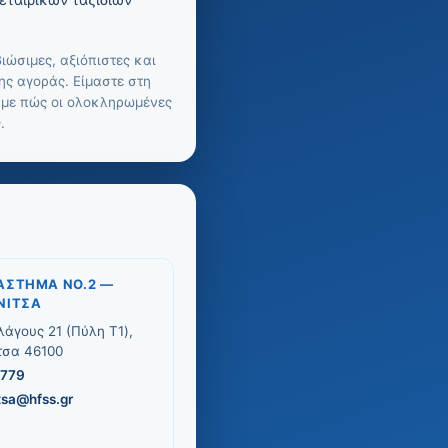
εταιρικών ταξιδιών
ιώσιμες, αξιόπιστες και
ς αγοράς. Είμαστε στη
ούμε πώς οι ολοκληρωμένες
.
ΆΣΤΗΜΑ ΝΟ.2 —
ΝΊΤΣΑ
λάγους 21 (Πύλη T1),
τσα 46100
6779
tsa@hfss.gr