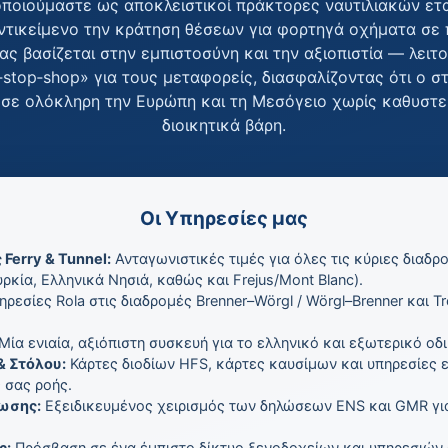
ποιούμαστε ως αποκλειστικοί πράκτορες ναυτιλιακών ετα
ντικείμενο την κράτηση θέσεων για φορτηγά οχήματα σε 
ς βασίζεται στην εμπιστοσύνη και την αξιοπιστία — λει
‑stop‑shop» για τους μεταφορείς, διασφαλίζοντας ότι ο σ
ι σε ολόκληρη την Ευρώπη και τη Μεσόγειο χωρίς καθυστε
διοικητικά βάρη.
Οι Υπηρεσίες μας
Ferry & Tunnel:
Ανταγωνιστικές τιμές για όλες τις κύριες διαδρ
υρκία, Ελληνικά Νησιά, καθώς και Frejus/Mont Blanc).
ρεσίες Rola στις διαδρομές Brenner–Wörgl / Wörgl–Brenner και Tr
Μία ενιαία, αξιόπιστη συσκευή για το ελληνικό και εξωτερικό οδι
& Στόλου:
Κάρτες διοδίων HFS, κάρτες καυσίμων και υπηρεσίες 
 σας ροής.
ωσης:
Εξειδικευμένος χειρισμός των δηλώσεων ENS και GMR για 