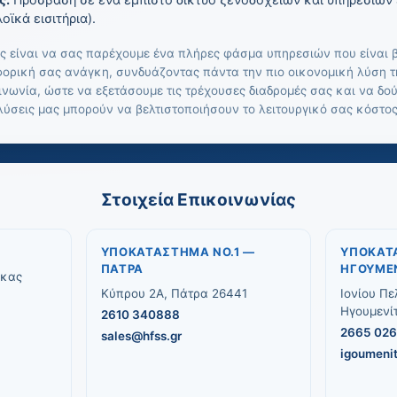
ς:
Πρόσβαση σε ένα έμπιστο δίκτυο ξενοδοχείων και υπηρεσιών 
οϊκά εισιτήρια).
ας είναι να σας παρέχουμε ένα πλήρες φάσμα υπηρεσιών που είναι β
ορική σας ανάγκη, συνδυάζοντας πάντα την πιο οικονομική λύση τη
οινωνία, ώστε να εξετάσουμε τις τρέχουσες διαδρομές σας και να δ
λύσεις μας μπορούν να βελτιστοποιήσουν το λειτουργικό σας κόστος
Στοιχεία Επικοινωνίας
ΥΠΟΚΑΤΆΣΤΗΜΑ ΝΟ.1 —
ΥΠΟΚΑΤ
ΠΆΤΡΑ
ΗΓΟΥΜΕ
ακας
Κύπρου 2Α, Πάτρα 26441
Ιονίου Πε
Ηγουμενί
2610 340888
2665 02
sales@hfss.gr
igoumeni