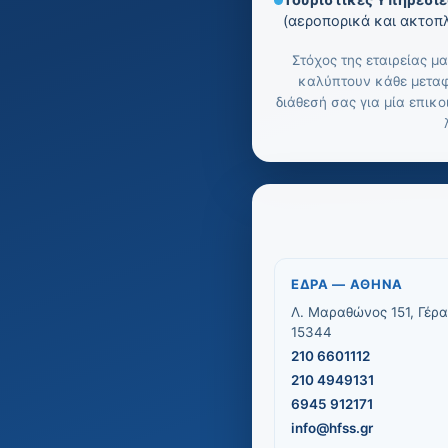
Τουριστικές Υπηρεσίε
(αεροπορικά και ακτοπλ
Στόχος της εταιρείας μ
καλύπτουν κάθε μεταφ
διάθεσή σας για μία επικ
ΈΔΡΑ — ΑΘΉΝΑ
Λ. Μαραθώνος 151, Γέρ
15344
210 6601112
210 4949131
6945 912171
info@hfss.gr