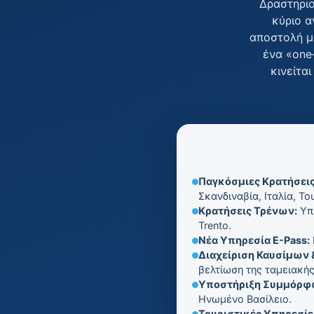
Δραστηριο
κύριο α
αποστολή μα
ένα «one
κινείτα
Παγκόσμιες Κρατήσεις 
Σκανδιναβία, Ιταλία, Το
Κρατήσεις Τρένων:
Υπη
Trento.
Νέα Υπηρεσία E-Pass:
Διαχείριση Καυσίμων 
βελτίωση της ταμειακής
Υποστήριξη Συμμόρφ
Ηνωμένο Βασίλειο.