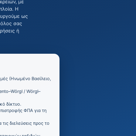
ιρειών, με
πλοία. Η
τουργούμε ως
τόλος σας
ρήσεις ή
ομές (Ηνωμένο Βασίλειο,
ento–Wörgl / Wörgl–
κό δίκτυο.
επιστροφής ΦΠΑ για τη
τις διελεύσεις προς το